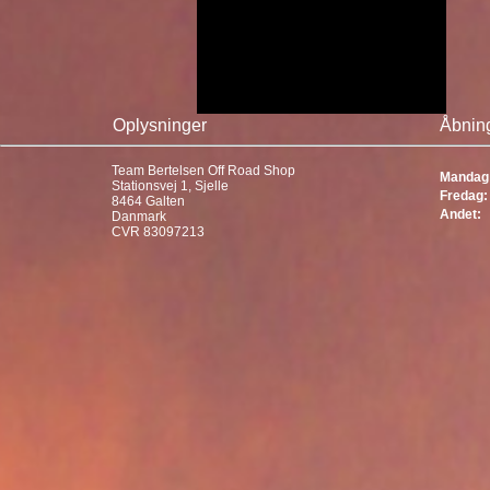
Oplysninger
Åbning
Team Bertelsen Off Road Shop
Mandag 
Stationsvej 1, Sjelle
Fredag:
8464 Galten
Andet:
Danmark
CVR 83097213