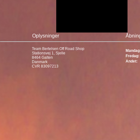
Oplysninger
Åbning
Team Bertelsen Off Road Shop
Mandag 
Stationsvej 1, Sjelle
Fredag:
8464 Galten
Andet:
Danmark
CVR 83097213