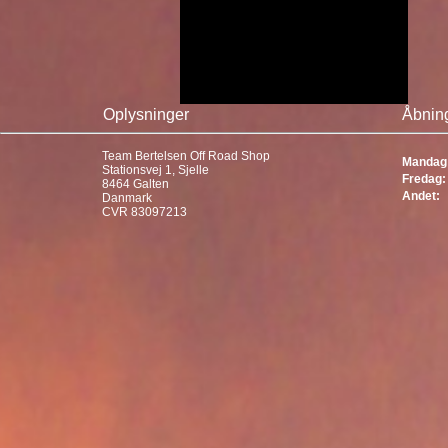
Oplysninger
Åbning
Team Bertelsen Off Road Shop
Mandag 
Stationsvej 1, Sjelle
Fredag:
8464 Galten
Andet:
Danmark
CVR 83097213